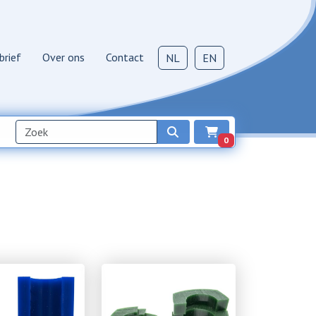
brief
Over ons
Contact
NL
EN
0