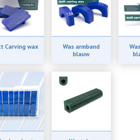
t Carving wax
Was armband
Was
blauw
bl