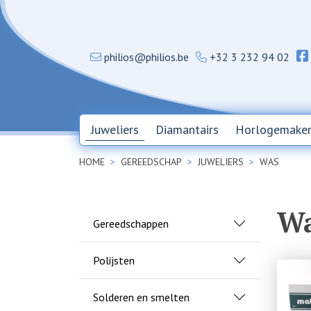
philios@philios.be
+32 3 232 94 02
Juweliers
Diamantairs
Horlogemaker
HOME
GEREEDSCHAP
JUWELIERS
WAS
Wa
Gereedschappen
Polijsten
Solderen en smelten