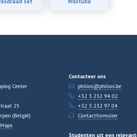
asdraad set
Wastube
Contacteer ons
ping Center
philios@philios.be
+32 3 232 94 02
traat 25
+32 3 232 97 04
rpen (België)
Contactformulier
 Maps
Studenten uit een relevant