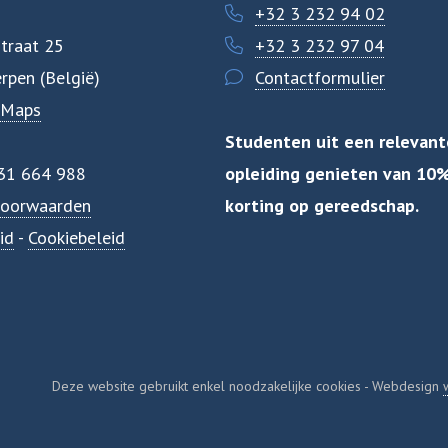
+32 3 232 94 02
traat 25
+32 3 232 97 04
rpen (België)
Contactformulier
 Maps
Studenten uit een relevant
31 664 988
opleiding genieten van 10
oorwaarden
korting op gereedschap.
id
-
Cookiebeleid
Deze website gebruikt enkel noodzakelijke cookies - Webdesign