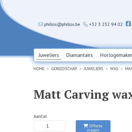
philios@philios.be
+32 3 232 94 02
Juweliers
Diamantairs
Horlogemaker
HOME
GEREEDSCHAP
JUWELIERS
WAS
MA
Matt Carving wax
Aantal
Offerte
vragen