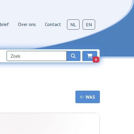
brief
Over ons
Contact
NL
EN
0
WAS