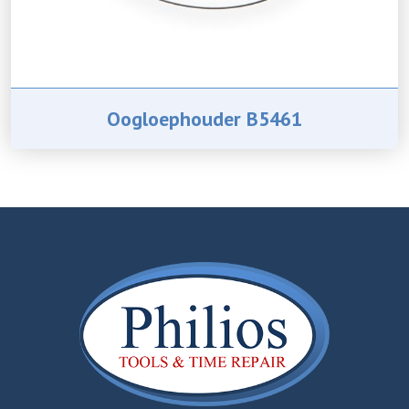
Oogloephouder B5461