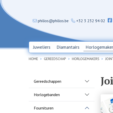
philios@philios.be
+32 3 232 94 02
Juweliers
Diamantairs
Horlogemaker
HOME
GEREEDSCHAP
HORLOGEMAKERS
JOIN
Jo
Gereedschappen
Horlogebanden
Fournituren