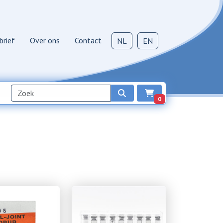
brief
Over ons
Contact
NL
EN
0