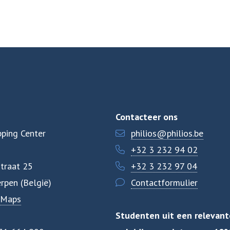
Contacteer ons
ping Center
philios@philios.be
+32 3 232 94 02
traat 25
+32 3 232 97 04
rpen (België)
Contactformulier
 Maps
Studenten uit een relevant