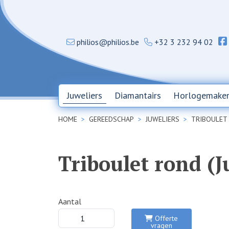
philios@philios.be
+32 3 232 94 02
Juweliers
Diamantairs
Horlogemaker
HOME
GEREEDSCHAP
JUWELIERS
TRIBOULET
Triboulet rond (J
Aantal
Offerte
vragen