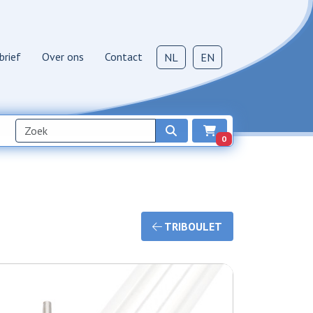
brief
Over ons
Contact
NL
EN
0
TRIBOULET