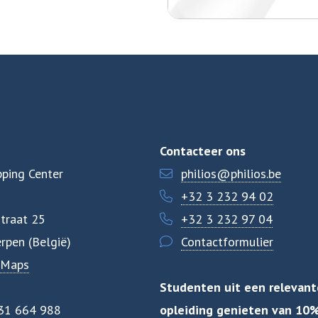
Contacteer ons
ping Center
philios@philios.be
+32 3 232 94 02
traat 25
+32 3 232 97 04
rpen (België)
Contactformulier
 Maps
Studenten uit een relevant
31 664 988
opleiding genieten van 10