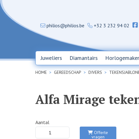
philios@philios.be
+32 3 232 94 02
Juweliers
Diamantairs
Horlogemaker
HOME
GEREEDSCHAP
DIVERS
TEKENSJABLON
Alfa Mirage teke
Aantal
Offerte
vragen