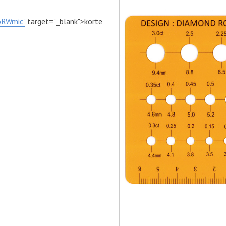
oRWmic"
target="_blank">korte