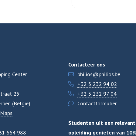
Contacteer ons
ping Center
philios@philios.be
+32 3 232 94 02
traat 25
+32 3 232 97 04
rpen (België)
Contactformulier
 Maps
Studenten uit een relevant
31 664 988
opleiding genieten van 10