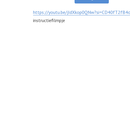
https://youtu.be/jIdXkop0QNw?si=CD40fT2fB4
instructiefilmpje