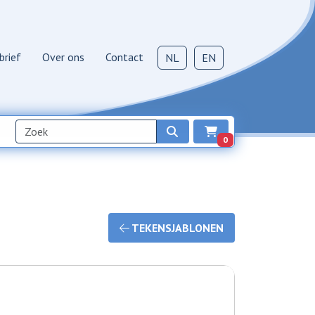
brief
Over ons
Contact
NL
EN
0
TEKENSJABLONEN