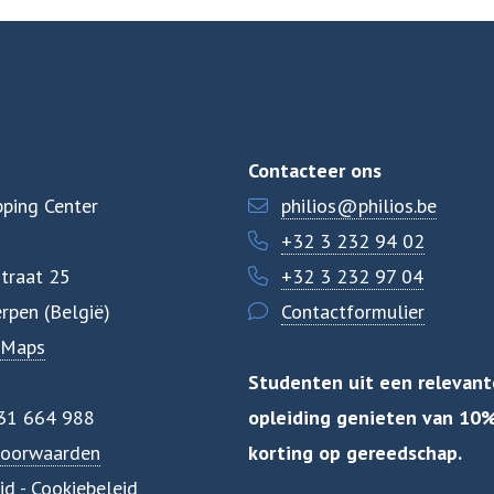
Contacteer ons
ping Center
philios@philios.be
+32 3 232 94 02
traat 25
+32 3 232 97 04
rpen (België)
Contactformulier
 Maps
Studenten uit een relevant
31 664 988
opleiding genieten van 10
oorwaarden
korting op gereedschap.
id
-
Cookiebeleid