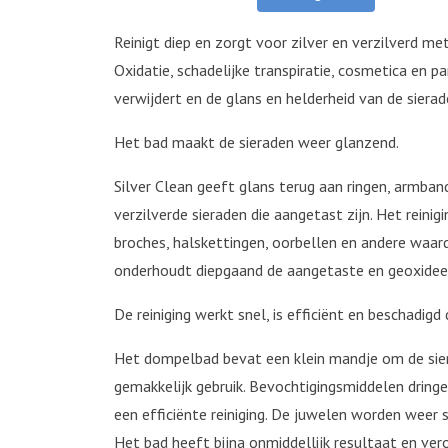
Reinigt diep en zorgt voor zilver en verzilverd me
Oxidatie, schadelijke transpiratie, cosmetica en 
verwijdert en de glans en helderheid van de siera
Het bad maakt de sieraden weer glanzend.
Silver Clean geeft glans terug aan ringen, armban
verzilverde sieraden die aangetast zijn. Het reini
broches, halskettingen, oorbellen en andere waa
onderhoudt diepgaand de aangetaste en geoxideer
De reiniging werkt snel, is efficiënt en beschadigd 
Het dompelbad bevat een klein mandje om de sier
gemakkelijk gebruik. Bevochtigingsmiddelen dringe
een efficiënte reiniging. De juwelen worden wee
Het bad heeft bijna onmiddellijk resultaat en ve