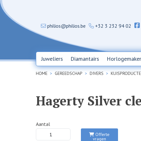
philios@philios.be
+32 3 232 94 02
Juweliers
Diamantairs
Horlogemaker
HOME
GEREEDSCHAP
DIVERS
KUISPRODUCT
Hagerty Silver cl
Aantal
Offerte
vragen