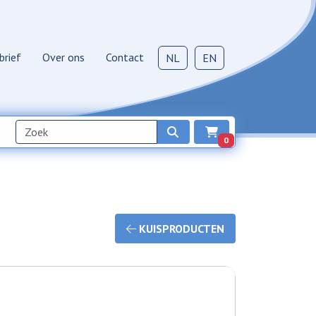
brief
Over ons
Contact
NL
EN
0
KUISPRODUCTEN