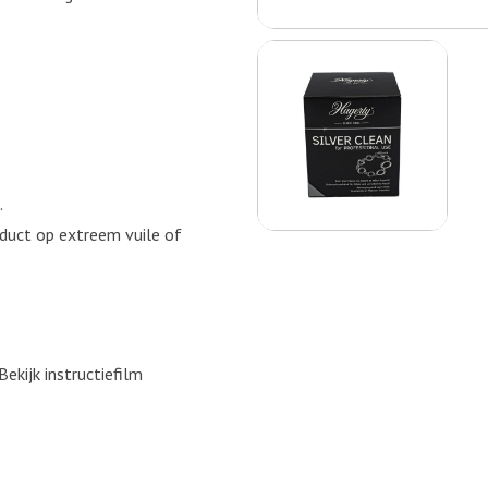
.
oduct op extreem vuile of
ekijk instructiefilm